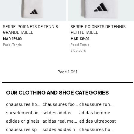
SERRE-POIGNETS DE TENNIS
SERRE-POIGNETS DE TENNIS
GRANDE TAILLE
PETITE TAILLE
MAD 159.00
MAD 139.00
Padel Tennis
Padel Tennis
2 Colours
Page
1 Of 1
OUR CLOTHING AND SHOE CATEGORIES
chaussures homme adidas original
chaussures football adidas
chaussure running homme
survêtement adidas homme
soldes adidas
adidas homme
adidas originals
adidas real madrid
adidas ultraboost
chaussures sport adidas
soldes adidas homme
chaussures homme adidas