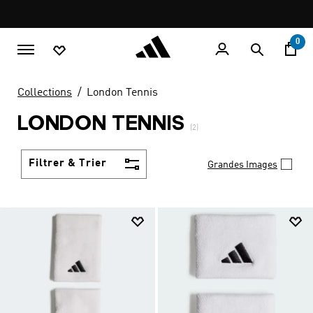
Aller au contenu principal
Pause
promotion
rotation
0
Collections
London Tennis
LONDON TENNIS
(2)
Filtrer & Trier
Grandes Images