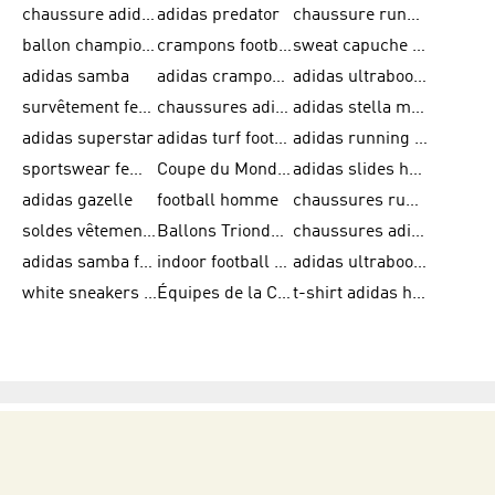
chaussure adidas original
adidas predator
chaussure running adidas femme
ballon champions league
crampons football adidas en promotion
sweat capuche adidas
adidas samba
adidas crampon terrain ferme
adidas ultraboost homme
survêtement femme adidas
chaussures adidas femme soldes
adidas stella mccartney
adidas superstar
adidas turf football shoes
adidas running adizero
sportswear femme
Coupe du Monde de la FIFA 26™
adidas slides homme
adidas gazelle
football homme
chaussures running adidas
soldes vêtements homme
Ballons Trionda de la Coupe du Monde de la FIFA 26™
chaussures adidas femme
adidas samba femme
indoor football shoes
adidas ultraboost 22
white sneakers adidas
Équipes de la Coupe du Monde de la FIFA 26™
t-shirt adidas homme