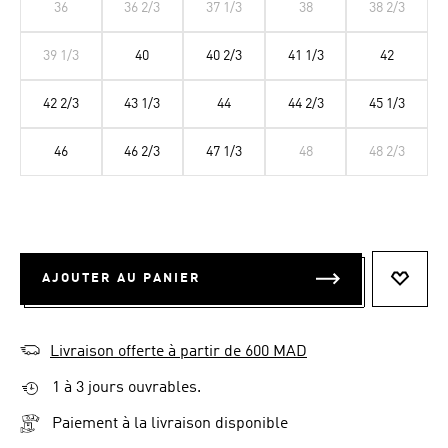
36
36 2/3
37 1/3
38
38 2/3
39 1/3
40
40 2/3
41 1/3
42
42 2/3
43 1/3
44
44 2/3
45 1/3
46
46 2/3
47 1/3
48
48 2/3
AJOUTER AU PANIER
AJOUT
Livraison offerte à partir de 600 MAD
1 à 3 jours ouvrables.
Paiement à la livraison disponible