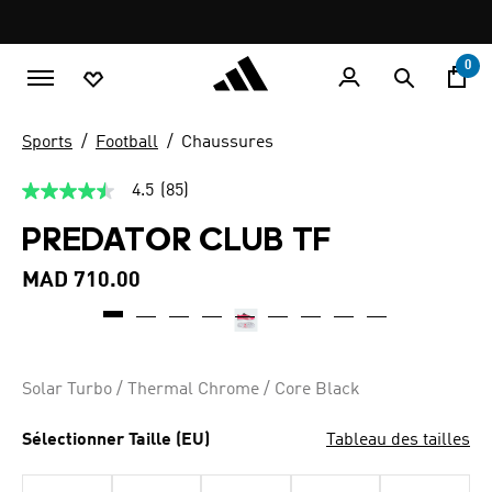
Aller au contenu principal
Pause
promotion
rotation
0
Sports
Football
Chaussures
4.5
(85)
4.5
étoiles
PREDATOR CLUB TF
sur
5,
valeur
MAD 710.00
de
la
note
moyenne.
Read
85
Solar Turbo / Thermal Chrome / Core Black
Reviews.
Lien
sur
Sélectionner Taille (EU)
Tableau des tailles
la
même
page.