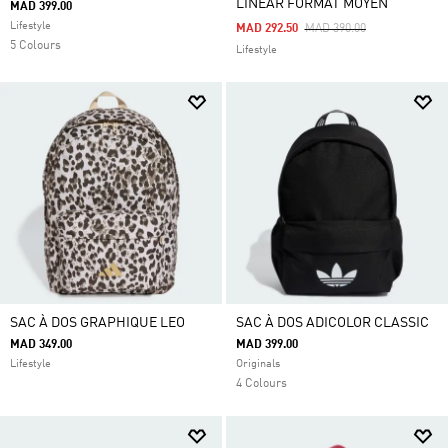
LINEAR FORMAT MOYEN
MAD 399.00
Lifestyle
Price Reduced From
To
MAD 292.50
MAD 390.00
5 Colours
Lifestyle
SAC À DOS GRAPHIQUE LEO
SAC À DOS ADICOLOR CLASSIC
MAD 349.00
MAD 399.00
Lifestyle
Originals
4 Colours