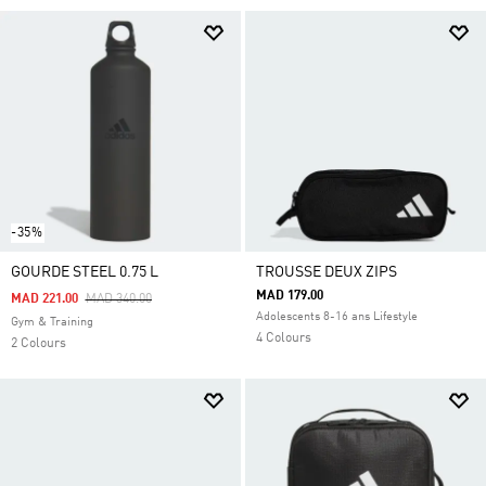
-35%
GOURDE STEEL 0.75 L
TROUSSE DEUX ZIPS
MAD 179.00
Price Reduced From
To
MAD 221.00
MAD 340.00
Adolescents 8-16 ans Lifestyle
Gym & Training
4 Colours
2 Colours