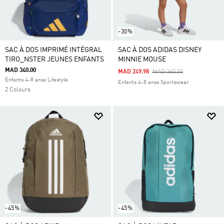
-30%
SAC À DOS IMPRIMÉ INTÉGRAL
SAC À DOS ADIDAS DISNEY
TIRO_NSTER JEUNES ENFANTS
MINNIE MOUSE
MAD 340.00
Price Reduced From
To
MAD 249.98
MAD 360.00
Enfants 4-8 anss Lifestyle
Enfants 4-8 anss Sportswear
2 Colours
-45%
-45%