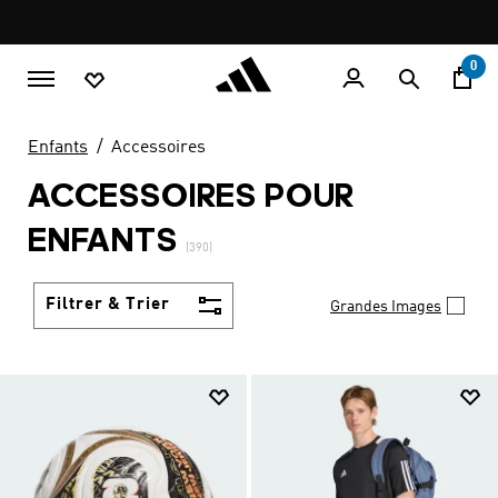
Aller au contenu principal
Pause
promotion
rotation
0
Enfants
Accessoires
ACCESSOIRES POUR
ENFANTS
(390)
Filtrer & Trier
Grandes Images