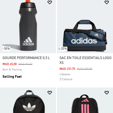
-50%
-25%
GOURDE PERFORMANCE 0,5 L
SAC EN TOILE ESSENTIALS LOGO
XS
Price Reduced From
To
MAD 45.00
MAD 90.00
Price Reduced From
To
MAD 231.75
MAD 309.00
Gym & Training
Lifestyle
Selling Fast
2 Colours