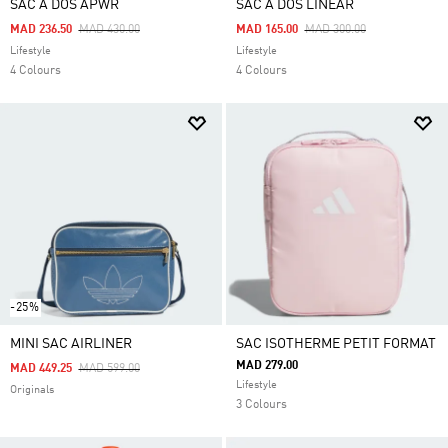
SAC À DOS APWR
SAC À DOS LINEAR
Price Reduced From
To
Price Reduced From
To
MAD 236.50
MAD 430.00
MAD 165.00
MAD 300.00
Lifestyle
Lifestyle
4 Colours
4 Colours
-25%
MINI SAC AIRLINER
SAC ISOTHERME PETIT FORMAT
MAD 279.00
Price Reduced From
To
MAD 449.25
MAD 599.00
Lifestyle
Originals
3 Colours