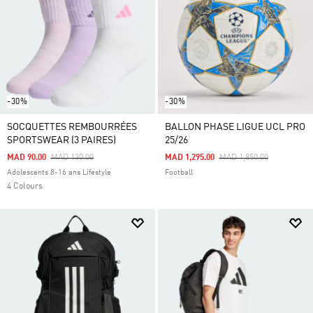
-30%
-30%
SOCQUETTES REMBOURRÉES
BALLON PHASE LIGUE UCL PRO
SPORTSWEAR (3 PAIRES)
25/26
Price Reduced From
To
Price Reduced From
To
MAD 90.00
MAD 130.00
MAD 1,295.00
MAD 1,850.00
Adolescents 8-16 ans Lifestyle
Football
4 Colours