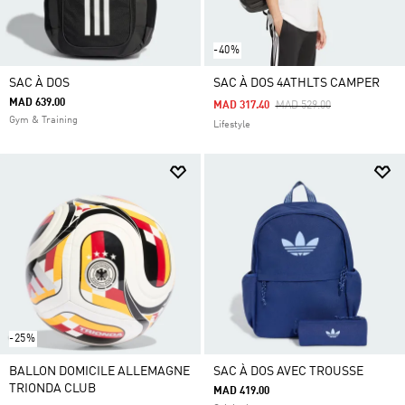
-40%
SAC À DOS
SAC À DOS 4ATHLTS CAMPER
MAD 639.00
Price Reduced From
To
MAD 317.40
MAD 529.00
Gym & Training
Lifestyle
-25%
BALLON DOMICILE ALLEMAGNE
SAC À DOS AVEC TROUSSE
TRIONDA CLUB
MAD 419.00